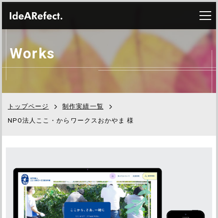
W
o
r
k
s
トップページ
制作実績一覧
NPO法人ここ・からワークスおかやま 様