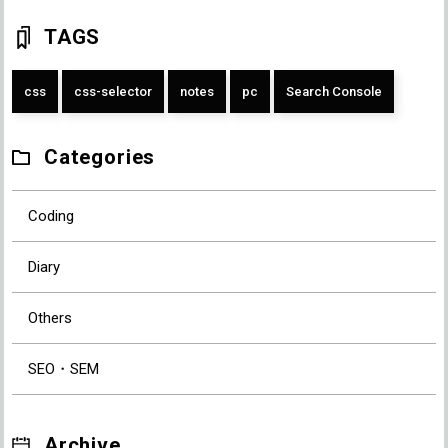
TAGS
css
css-selector
notes
pc
Search Console
Categories
Coding
Diary
Others
SEO・SEM
Archive